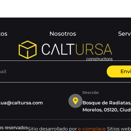
tos
Nosotros
Serv
Env
Dirección
zua@caltursa.com
Bosque de Radiatas
Morelos, 05120, Ciu
s reservados
Sitio desarrollado por
e-complace
Sitios we