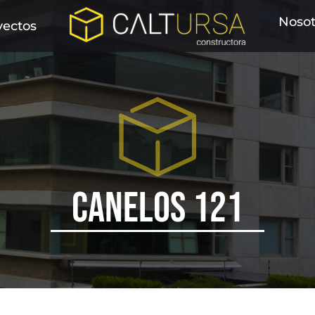
Nosot
yectos
CANELOS 121